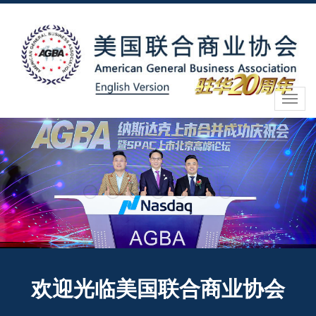
1
2
3
4
5
6
7
欢迎光临美国联合商业协会