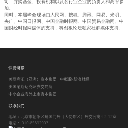
司、并购基金、投资机构以及各行业企业的负责人和高管参
加。
同时，本届峰会现场由人民网、搜狐、腾讯、网易、光明、
央广、中国日报网、中国金融时报网、中国贸易金融网、中
国财经时报网媒体的支持，科创板论坛独家社群媒体支持。
快捷链接
美联商汇（亚洲）资本集团
中概股-新浪财经
美国纳斯达克证券交易所
中小企业海外上市资本集团
联系我们
地址：北京市朝阳区建国门外（大使馆区）外交公寓4-2-12室
电话： 010-85892903