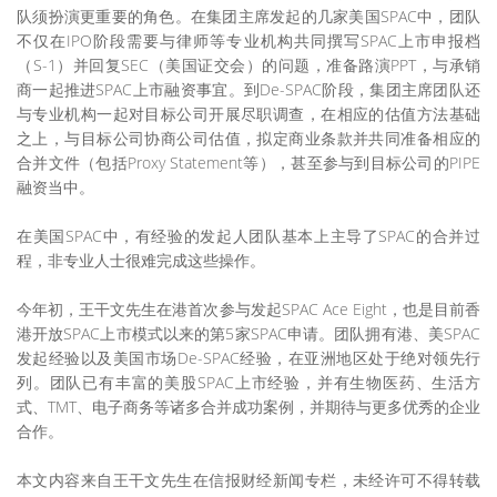
队须扮演更重要的角色。在集团主席发起的几家美国SPAC中，团队
不仅在IPO阶段需要与律师等专业机构共同撰写SPAC上市申报档
（S-1）并回复SEC（美国证交会）的问题，准备路演PPT，与承销
商一起推进SPAC上市融资事宜。到De-SPAC阶段，集团主席团队还
与专业机构一起对目标公司开展尽职调查，在相应的估值方法基础
之上，与目标公司协商公司估值，拟定商业条款并共同准备相应的
合并文件（包括Proxy Statement等），甚至参与到目标公司的PIPE
融资当中。
在美国SPAC中，有经验的发起人团队基本上主导了SPAC的合并过
程，非专业人士很难完成这些操作。
今年初，王干文先生在港首次参与发起SPAC Ace Eight，也是目前香
港开放SPAC上市模式以来的第5家SPAC申请。团队拥有港、美SPAC
发起经验以及美国市场De-SPAC经验，在亚洲地区处于绝对领先行
列。团队已有丰富的美股SPAC上市经验，并有生物医药、生活方
式、TMT、电子商务等诸多合并成功案例，并期待与更多优秀的企业
合作。
本文内容来自王干文先生在信报财经新闻专栏，未经许可不得转载