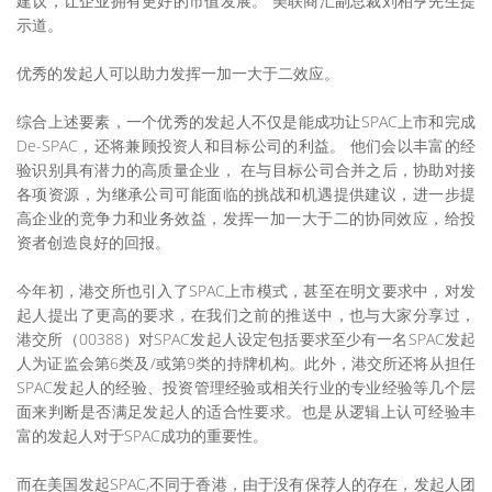
建议，让企业拥有更好的市值发展。”美联商汇副总裁刘柏亨先生提
示道。
优秀的发起人可以助力发挥一加一大于二效应。
综合上述要素，一个优秀的发起人不仅是能成功让SPAC上市和完成
De-SPAC，还将兼顾投资人和目标公司的利益。 他们会以丰富的经
验识别具有潜力的高质量企业， 在与目标公司合并之后，协助对接
各项资源，为继承公司可能面临的挑战和机遇提供建议，进一步提
高企业的竞争力和业务效益，发挥一加一大于二的协同效应，给投
资者创造良好的回报。
今年初，港交所也引入了SPAC上市模式，甚至在明文要求中，对发
起人提出了更高的要求，在我们之前的推送中，也与大家分享过，
港交所（00388）对SPAC发起人设定包括要求至少有一名SPAC发起
人为证监会第6类及/或第9类的持牌机构。此外，港交所还将从担任
SPAC发起人的经验、投资管理经验或相关行业的专业经验等几个层
面来判断是否满足发起人的适合性要求。也是从逻辑上认可经验丰
富的发起人对于SPAC成功的重要性。
而在美国发起SPAC,不同于香港，由于没有保荐人的存在，发起人团