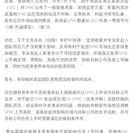
近期，美联商汇注意到，今年3月下旬，由于美国证券交易委员会
（SEC）对SPAC公布了一项新规草案，加强监管力度，草案内容涉
及遏制SPAC业态现存的信息不对称、证券欺诈、利益冲突等乱象，
发布过后市场短期内降温，新发起SPAC数量从2022年第一季度平均
18家/月减缓至6、7家/月。
对此，王干文先生在《信报》专栏中强调：“监管收紧对专业发起人
团队而言几乎没有重大影响，反而有利于促进SPAC市场生态变得更
加规范。专业发起人将更专注于寻找优质项目，并能真正发挥SPAC
上市确定强、周期短、风险可控的优势，协助目标公司迅速上市融
资，同时为投资者带来良好的投资回报。 ”
首先，有经验的发起团队更熟悉流程省时间成本。
仅仅拥有资本并不意味着发起人就能成功让SPAC上市或与目标公司
合并，对于缺乏SPAC发起或完成De-SPAC（业务并购）实践经验的
团队而言，或会面对许多复杂的问题，例如如何根据市场情况调整
SPAC上市条款、该条款如何影响后续与目标公司的合并流程、在与
目标公司合并上市时需要满足的规则条件等。
“看似寥寥的新规及更新都有可能影响合并上市结果，而拥有De-