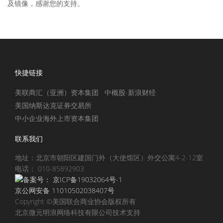
及镜像，感谢您的支持。
快捷链接
美联商汇（亚洲）资本集团
中概股-新浪财经
美国纳斯达克证券交易所
中小企业海外上市资本集团
联系我们
地址：北京市朝阳区建国门外（大使馆区）外交公寓4-2-12室
电话： 010-85892903
备案号：
京ICP备19032064号-1
京公网安备 11010502038407号
Copyright ©美国联合商业协会版权所有
北京微元明浪网络科技有限公司技术支持